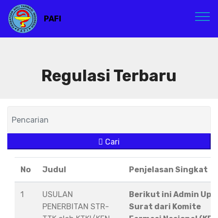
PAFI
Regulasi Terbaru
Cari
No
Judul
Penjelasan Singkat
1
USULAN
Berikut ini Admin Upl
PENERBITAN STR-
Surat dari Komite